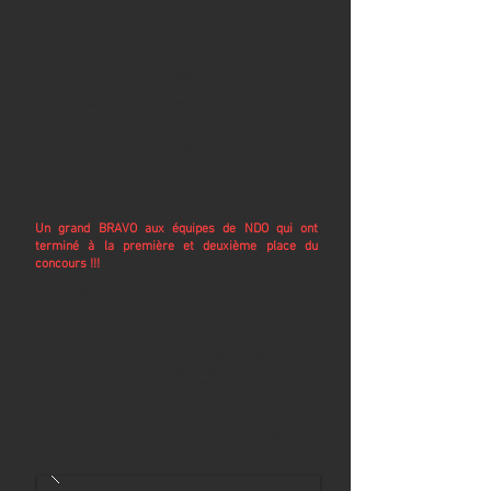
Sensibiliser les jeunes à l’écologie, en leur apportant des
connaissances, et en les rendant acteurs à leur niveau
Vivre un temps avec d’autres jeunes, d’autres quartiers ou
d’autres villes, permettant la rencontre et la découverte.
Se rencontrer autour d’un tournoi d’excellence, incitant les
jeunes à s’investir dans l’apprentissage
Le thème choisi pour l’année
2022-2023
est celui des plantes qui
nous
nourrissent
, et plus particulièrement les fruits et les
légumes. Le tournoi se déroulera en deux temps :
Une première rencontre
qui a eu lieu le jeudi 12 Janvier à Issou
Une deuxième rencontre
qui aura lieu
le jeudi 11 mai dans notre
école. Des épreuves ludiques ont été organisées, et les groupes
ont remportés des lots en fonction de leur classement dans le
tournoi ( Quizz, 2 minutes pour
convaincre, r
econnaitre des fruits
et des légumes et une épreuve créative : mise en place
d’un
potager de notre côté et jeux autour des fruits et légumes .)
Un grand BRAVO aux équipes de NDO qui ont
terminé à la première et deuxième place du
concours !!!
« J’ai beaucoup aimé ce tournoi car c’était très
intéressant »
Aurore
Anaky 61
« J’ai adoré le tournoi vert : c’était un moment vraiment génial »
Justine Angot 62
« J’ai bien aimé le « quizz » sur les légumes, c’était très
intéressant »
Emeline Baratte 63
« Une superbe activité. Merci beaucoup »
Mathias Mendes 62
« C’était une matinée très intéressante, pleine de découvertes et
de supers jeux très sympas »
Diane Bareth 64
« J’ai apprécié la cohésion d’équipe pour travailler sur les fruits
et légumes de saison. Toutes les équipes se sont données du mal
pour le faire. C’était un bon moment de partage »
Maé Levert 63
« J’ai beaucoup aimé car c’était un moment convivial »
Nathan B
« J’ai aimé le tournoi vert car il y avait de chouettes activités et un
bon esprit d’équipe »