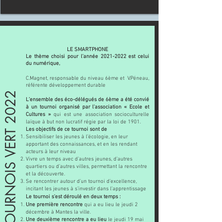
LE SMARTPHONE
Le thème choisi pour l’année
2021-2022
est celui
du numérique,
C.Magnet, responsable du niveau 6ème et V.Péneau,
Brochure
référente développement durable
LE TOURNOIS VERT 2022
L’ensemble des éco-délégués de 6ème a été convié
à un tournoi organisé par l’association « Ecole et
Cultures »
qui est une association socioculturelle
laïque à but non lucratif régie par la loi de 1901.
Les objectifs de ce tournoi sont de
Sensibiliser les jeunes à l’écologie, en leur
apportant des connaissances, et en les rendant
acteurs à leur niveau
Vivre un temps avec d’autres jeunes, d’autres
quartiers ou d’autres villes, permettant la rencontre
et la découverte.
Se rencontrer autour d’un tournoi d’excellence,
incitant les jeunes à s’investir dans l’apprentissage
Le tournoi s'est
déroulé
en deux temps :
Une première rencontre
qui a eu lieu le jeudi 2
décembre à Mantes la ville.
Une deuxième rencontre a eu lieu
le jeudi 19 mai