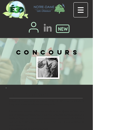
concours
Le tournoi vert
C.Magnet, responsable du niveau 6ème et V.Péneau et N.Robert
Day, référentes développement durable
L’ensemble des éco-délégués de
6ème et 4 élèves de l'éco-club
soit 20 élèves participent à un tournoi organisé par l’association «
Ecole et Cultures »
qui est une association socioculturelle laïque à
but non lucratif ré
gie par la loi de 1901.
60 élèves participants
soit 6 équipes
Les objectifs de ce tournoi sont de