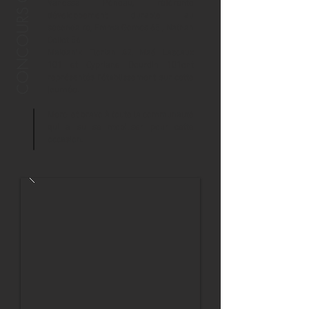
CONCOURS CUBE.S 2022
Vanessa Péneau, référente
développement durable au
secondaire, Emma Gomes 65 , Nathan
Collot 56
Maidanik Florian 42, Maé Lascaux
101 et Cypriane Dourdin 101ont
représentés l'établissement sur cette
journée.
Merci et bravo à toute la communauté
qui a su se mobiliser pour cette
occasion.