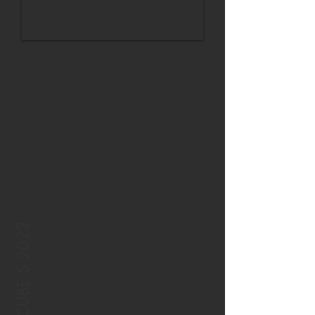
Champion de
France
dans la
catégorie évènement
La remise des prix de la saison
2021/2022 du challenge CUBE.S s’est
déroulée le 30 mars 2023, à
l’Académie du Climat à Paris.
A cette occasion, notre école a été
récompensée.
Nous sommes champion de France
de la catégorie "Evènement"parmis
1000 établissements pour la journée
de la terre du 22 Avril 2022 dernier.
Sophie Pouverreau, juriste Fnogec,
Sandy Bonin, référente
développement durable au primaire,
Carine Magnet, responsable de
niveau 6ème,